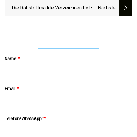
Liga Finden Kann
Die Rohstoffmärkte Verzeichnen Letzte
:nächste
Woche Einen Aufwärtstrend
Name:
*
Email:
*
Telefon/WhatsApp:
*