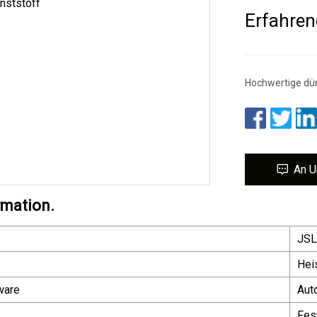
Erfahren
Hochwertige dü
An U
rmation.
JSL
Hei
ware
Aut
Fes