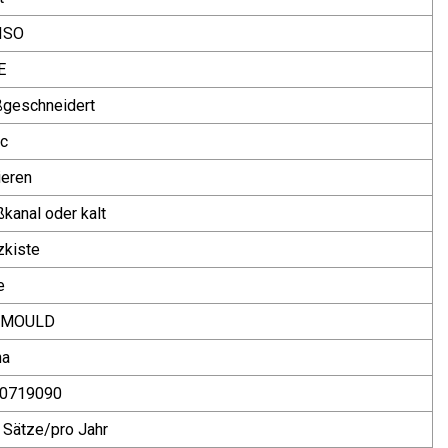
 ISO
E
geschneidert
c
ieren
ßkanal oder kalt
zkiste
e
LMOULD
na
0719090
 Sätze/pro Jahr