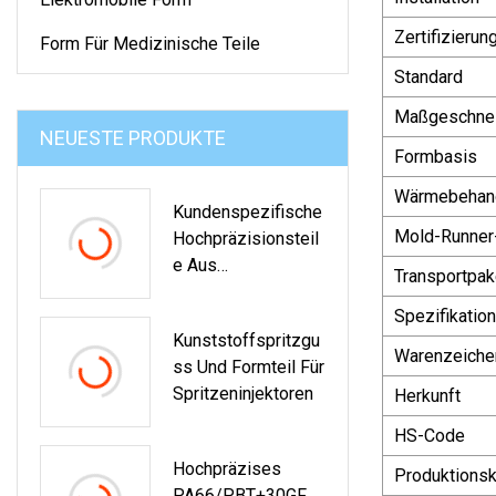
Zertifizierun
Form Für Medizinische Teile
Standard
Maßgeschnei
NEUESTE PRODUKTE
Formbasis
Wärmebehan
Kundenspezifische
Mold-Runner
Hochpräzisionsteil
E Aus
Transportpak
Eisen/Kohlenstoffs
Spezifikation
Tahl/Zink/Aluminiu
Kunststoffspritzgu
M/Messing/legier
Warenzeiche
Ss Und Formteil Für
Tem Metall,
Spritzeninjektoren
Herkunft
Wachsausschmelz
Verfahren,
HS-Code
Schneckendruckgu
Hochpräzises
Produktionsk
Ss/Stahlgussform-
PA66/PBT+30GF