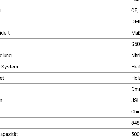
g
CE,
DM
dert
Maß
S50
dlung
Nitr
-System
Hei
et
Hol
Dm
n
JS
Chi
848
apazität
500