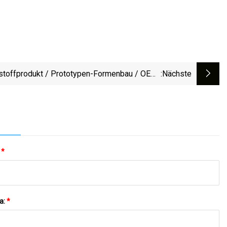
stoffprodukt / Prototypen-Formenbau / OEM-
:nächste
Dünnwandwerkzeuge
:
*
a:
*