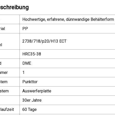
schreibung
e
Hochwertige, erfahrene, dünnwandige Behälterform
ial
PP
2738/718/p20/H13 ECT
hl
HRC35-38
d
DME
mmer
1
stem
Punkttor
ystem
Auswerferplatte
30er Jahre
laufzeit
60 Tage