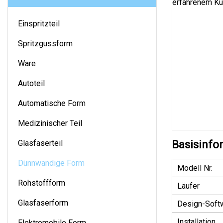
Einspritzteil
Spritzgussform
Ware
Autoteil
Automatische Form
Medizinischer Teil
Glasfaserteil
Basisinfo
Dünnwandige Form
Modell Nr.
Rohstoffform
Läufer
Glasfaserform
Design-Soft
Installation
Elektromobile Form