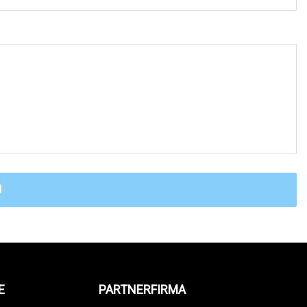
N
E
PARTNERFIRMA