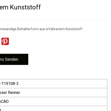
em Kunststoff
nnwandige Behälterform aus erfahrenem Kunststoff
ns Senden
-T19108-3
sser Renner
oCAD
t