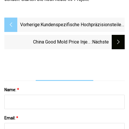
Vorherige:
Kundenspezifische Hochpräzisionsteile
Aus
Eisen/Kohlenstoffstahl/Zink/Aluminium/M
China Good Mold Price Inject
:nächste
Metall, Wachsausschmelzverfahren,
Kundenspezifische Spritzgussform
Schneckendruckguss/Stahlgussform-
Spritzgussteile Kunststoffform
Spritzgussteile
Name:
*
Email:
*